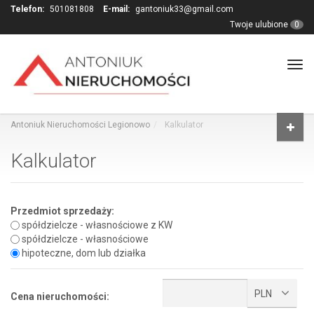
Telefon:
501081808
E-mail:
gantoniuk33@gmail.com
Twoje ulubione
0
Tog
navi
Antoniuk Nieruchomości Legionowo
Kalkulator
Kalkulator
Przedmiot sprzedaży:
spółdzielcze - własnościowe z KW
spółdzielcze - własnościowe
hipoteczne, dom lub działka
PLN
Cena nieruchomości: